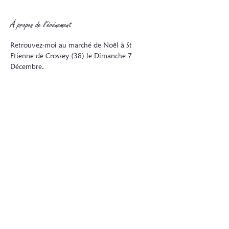
À propos de l'événement
Retrouvez-moi au marché de Noël à St 
Etienne de Crossey (38) le Dimanche 7 
Décembre.
Afficher plus
Partager cet événement
Les Créas de Claire
© 2023 par Les Créas de Claire.