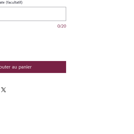
e (facultatif)
0/20
outer au panier