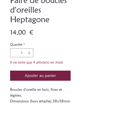
Paire de boucles
d'oreilles
Heptagone
Prix
14,00 €
Quantité
*
Il ne reste que 4 article(s) en stock
Ajouter au panier
Boucles d'oreille en bois, fines et
légères.
Dimensions (hors attache) 38x38mm
Attaches plaquées argent
Le bois peut présenter des teintes